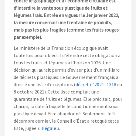
contre le gaspillage et à l’économie circulaire
est
d’interdire la vente sous plastique de
fruits et
légumes frais. Entrée en vigueur le 1
er
janvier 2022,
la mesure concernait une trentaine de produits,
mais pas les plus fragiles
(comme les fruits rouges
par exemple).
Le ministère de la Transition écologique avait
toutefois pour objectif d’étendre cette
obligation
à
tous les fruits et légumes
à l’horizon 2026. Une
décision qui aurait permis d’éviter plus d’un milliard
de déchet
s
plastique
s
. Le Gouvernement français a
dressé une liste d’exceptions (
décret n°2021
–
1318
du
8 octobre 2021
)
. Cette liste
compt
ait
une
quarantaine
de fruits et légumes
. Elle précisait
, pour
chacun, la date à laquelle le conditionnement sous
plastique deva
it
être abandonné
. Seulement, le 9
décembre dernier, le
Conseil d’État a retoqué cette
liste
, jugée
«
illégale
»
.