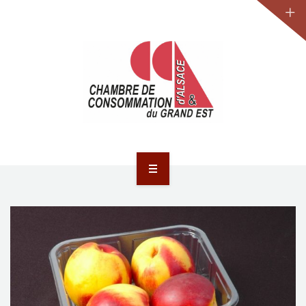
JURIDIQUE
LA CCA-GE
NOS ACTIONS
CONTACT
ACCUEIL
ACTUALITÉS
JURIDIQUE
LA CCA-GE