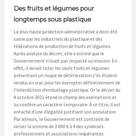
Des fruits et légumes pour
longtemps sous plastique
L
a plus haute juridiction administrative a donc été
saisie par les industriels du plastique et des
fédérations de produc
tion de fruits et
légumes.
Après analyse du décret, elle a estimé que
le
Gouvernement n’avait pas respecté sa mission
. En
effet, il devait
lister
les seuls fruits et légumes
présentant un risque de détérioration s’ils étaient
vendus en vrac pour les exempter définitivement de
l’int
erdiction
d’emballage plastique.
Or le décret du
8 octobre 2021
étend le champ
des exemptions et
lui confère un caractère
temporaire
.
À ce titre, il est
entaché d’une illégalité justifiant son annulation.
Par ailleurs, le Gouvernement est contraint de
verser la somme de 2
000
€
à 4 des syndicats
professionnels et associations requé
rantes.