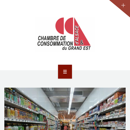
JURIDIQUE
LA CCA-GE
NOS ACTIONS
CONTACT
ACCUEIL
ACTUALITÉS
JURIDIQUE
LA CCA-GE