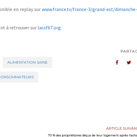
onible en replay sur
www.france.tv/france-3/grand-est/dimanche
nt à retrouver sur
lacsf67.org
.
PARTA
ALIMENTATION SAINE
 CONSOMMATEURS
ARTICLE SUIVAN
70 % des propriétaires déçus de leur logement après l’ach