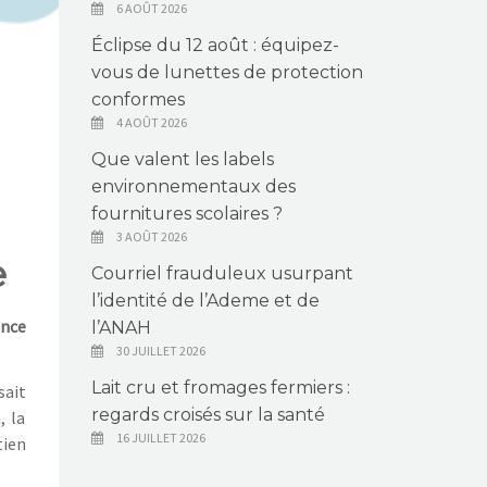
6 AOÛT 2026
Éclipse du 12 août : équipez-
vous de lunettes de protection
conformes
4 AOÛT 2026
Que valent les labels
environnementaux des
fournitures scolaires ?
3 AOÛT 2026
e
Courriel frauduleux usurpant
l’identité de l’Ademe et de
ance
l’ANAH
30 JUILLET 2026
Lait cru et fromages fermiers :
sait
regards croisés sur la santé
, la
16 JUILLET 2026
tien