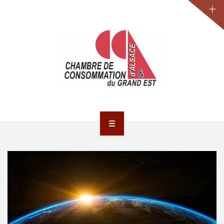
JURIDIQUE
LA CCA-GE
NOS ACTIONS
CONTACT
ACCUEIL
ACTUALITÉS
JURIDIQUE
LA CCA-GE