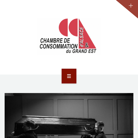
JURIDIQUE
LA CCA-GE
NOS ACTIONS
CONTACT
ACCUEIL
ACTUALITÉS
JURIDIQUE
LA CCA-GE