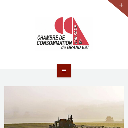
JURIDIQUE
LA CCA-GE
NOS ACTIONS
CONTACT
ACCUEIL
ACTUALITÉS
JURIDIQUE
LA CCA-GE