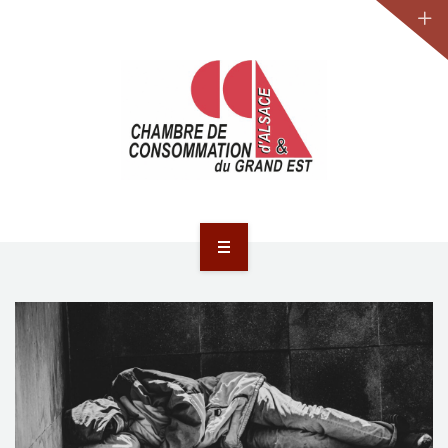
JURIDIQUE
LA CCA-GE
NOS ACTIONS
CONTACT
ACCUEIL
ACTUALITÉS
JURIDIQUE
LA CCA-GE