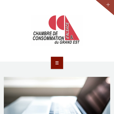
JURIDIQUE
LA CCA-GE
NOS ACTIONS
CONTACT
ACCUEIL
ACTUALITÉS
JURIDIQUE
LA CCA-GE