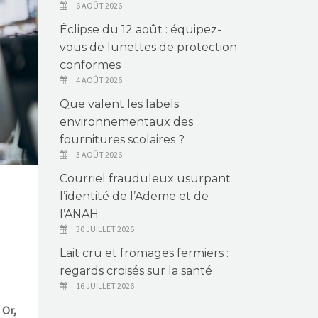
6 AOÛT 2026
Éclipse du 12 août : équipez-
vous de lunettes de protection
conformes
4 AOÛT 2026
Que valent les labels
environnementaux des
fournitures scolaires ?
3 AOÛT 2026
Courriel frauduleux usurpant
l’identité de l’Ademe et de
l’ANAH
30 JUILLET 2026
Lait cru et fromages fermiers :
regards croisés sur la santé
16 JUILLET 2026
 Or,