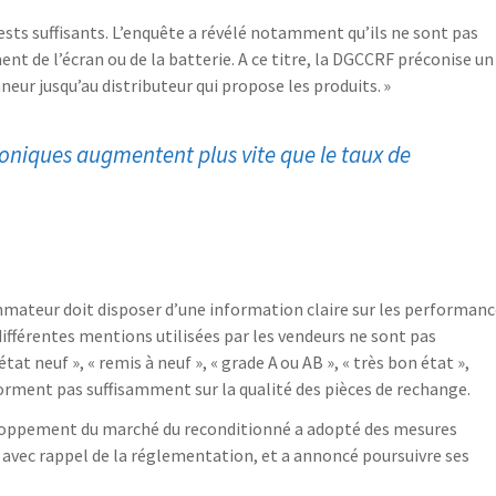
 tests suffisants. L’enquête a révélé notamment qu’ils ne sont pas
 de l’écran ou de la batterie. A ce titre, la DGCCRF préconise un
eur jusqu’au distributeur qui propose les produits. »
roniques augmentent plus vite que le taux de
mmateur doit disposer d’une information claire sur les performan
différentes mentions utilisées par les vendeurs ne sont pas
t neuf », « remis à neuf », « grade A ou AB », « très bon état »,
nforment pas suffisamment sur la qualité des pièces de rechange.
loppement du marché du reconditionné a adopté des mesures
 avec rappel de la réglementation, et a annoncé poursuivre ses