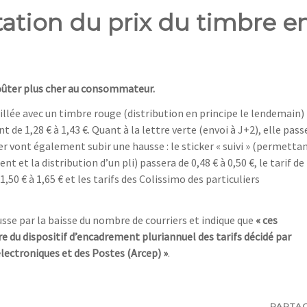
tion du prix du timbre e
 coûter plus cher au consommateur.
mpillée avec un timbre rouge (distribution en principe le lendemain)
de 1,28 € à 1,43 €. Quant à la lettre verte (envoi à J+2), elle pass
rier vont également subir une hausse : le sticker « suivi » (permetta
 et la distribution d’un pli) passera de 0,48 € à 0,50 €, le tarif de 
,50 € à 1,65 € et les tarifs des Colissimo des particuliers
usse par la baisse du nombre de courriers et indique que
« ces
re du dispositif d’encadrement pluriannuel des tarifs décidé par
lectroniques et des Postes (Arcep) »
.
PARTA