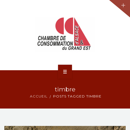
JURIDIQUE
LA CCA-GE
NOS ACTIONS
CONTACT
ACCUEIL
timbre
ACTUALITÉS
ACCUEIL
POSTS TAGGED TIMBRE
JURIDIQUE
LA CCA-GE