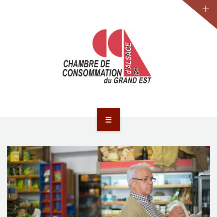
JURIDIQUE
LA CCA-GE
NOS ACTIONS
CONTACT
ACCUEIL
ACTUALITÉS
JURIDIQUE
LA CCA-GE