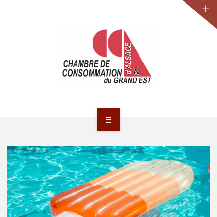
JURIDIQUE
LA CCA-GE
NOS ACTIONS
CONTACT
ACCUEIL
ACTUALITÉS
JURIDIQUE
LA CCA-GE