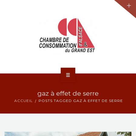
JURIDIQUE
LA CCA-GE
NOS ACTIONS
CONTACT
ACCUEIL
gaz à effet de serre
ACTUALITÉS
ACCUEIL
POSTS TAGGED GAZ À EFFET DE SERRE
JURIDIQUE
LA CCA-GE