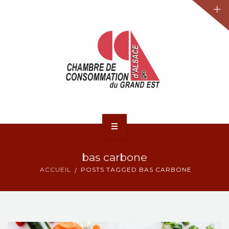
JURIDIQUE
LA CCA-GE
NOS ACTIONS
CONTACT
ACCUEIL
bas carbone
ACTUALITÉS
ACCUEIL
POSTS TAGGED BAS CARBONE
JURIDIQUE
LA CCA-GE