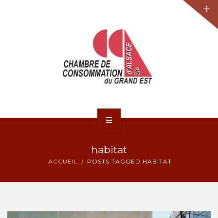
JURIDIQUE
LA CCA-GE
NOS ACTIONS
CONTACT
ACCUEIL
habitat
ACTUALITÉS
ACCUEIL
POSTS TAGGED HABITAT
JURIDIQUE
LA CCA-GE