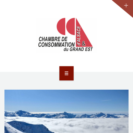
JURIDIQUE
LA CCA-GE
NOS ACTIONS
CONTACT
ACCUEIL
ACTUALITÉS
JURIDIQUE
LA CCA-GE