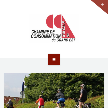
JURIDIQUE
LA CCA-GE
NOS ACTIONS
CONTACT
ACCUEIL
ACTUALITÉS
JURIDIQUE
LA CCA-GE