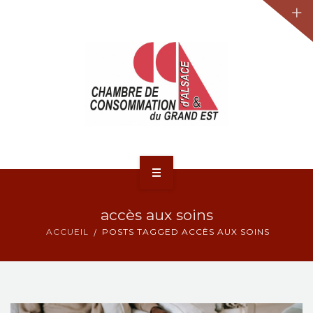
JURIDIQUE
LA CCA-GE
NOS ACTIONS
CONTACT
ACCUEIL
accès aux soins
ACTUALITÉS
ACCUEIL
POSTS TAGGED ACCÈS AUX SOINS
JURIDIQUE
LA CCA-GE