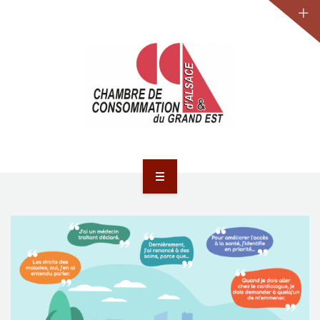
JURIDIQUE
LA CCA-GE
NOS ACTIONS
CONTACT
ACCUEIL
ACTUALITÉS
JURIDIQUE
LA CCA-GE