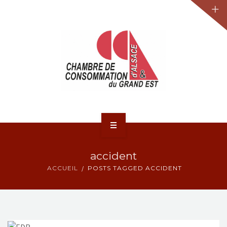
JURIDIQUE
LA CCA-GE
NOS ACTIONS
CONTACT
ACCUEIL
accident
ACTUALITÉS
ACCUEIL
POSTS TAGGED ACCIDENT
JURIDIQUE
LA CCA-GE