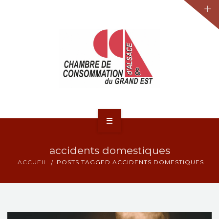
JURIDIQUE
LA CCA-GE
NOS ACTIONS
CONTACT
ACCUEIL
accidents domestiques
ACTUALITÉS
ACCUEIL
POSTS TAGGED ACCIDENTS DOMESTIQUES
JURIDIQUE
LA CCA-GE