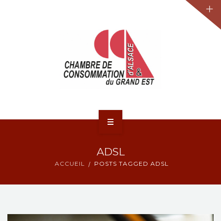
JURIDIQUE
LA CCA-GE
NOS ACTIONS
CONTACT
ACCUEIL
ADSL
ACTUALITÉS
ACCUEIL
POSTS TAGGED ADSL
JURIDIQUE
LA CCA-GE