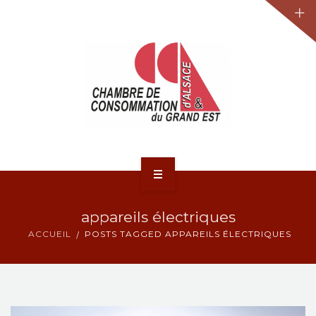
JURIDIQUE
LA CCA-GE
NOS ACTIONS
CONTACT
ACCUEIL
appareils électriques
ACTUALITÉS
ACCUEIL
POSTS TAGGED APPAREILS ÉLECTRIQUES
JURIDIQUE
LA CCA-GE