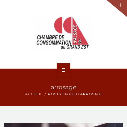
JURIDIQUE
LA CCA-GE
NOS ACTIONS
CONTACT
ACCUEIL
arrosage
ACTUALITÉS
ACCUEIL
POSTS TAGGED ARROSAGE
JURIDIQUE
LA CCA-GE