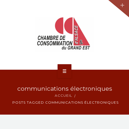
JURIDIQUE
LA CCA-GE
NOS ACTIONS
CONTACT
ACCUEIL
communications électroniques
ACTUALITÉS
ACCUEIL
POSTS TAGGED COMMUNICATIONS ÉLECTRONIQUES
JURIDIQUE
LA CCA-GE