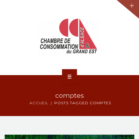
JURIDIQUE
LA CCA-GE
NOS ACTIONS
CONTACT
ACCUEIL
comptes
ACTUALITÉS
ACCUEIL
POSTS TAGGED COMPTES
JURIDIQUE
LA CCA-GE