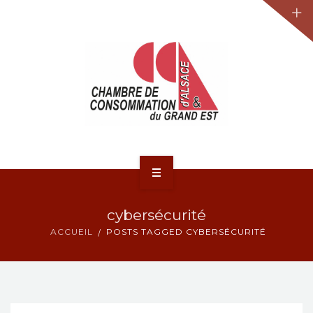
JURIDIQUE
LA CCA-GE
NOS ACTIONS
CONTACT
ACCUEIL
cybersécurité
ACTUALITÉS
ACCUEIL
POSTS TAGGED CYBERSÉCURITÉ
JURIDIQUE
LA CCA-GE