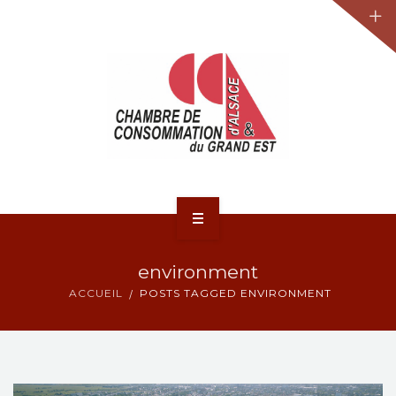
JURIDIQUE
LA CCA-GE
NOS ACTIONS
CONTACT
ACCUEIL
environment
ACTUALITÉS
ACCUEIL
POSTS TAGGED ENVIRONMENT
JURIDIQUE
LA CCA-GE