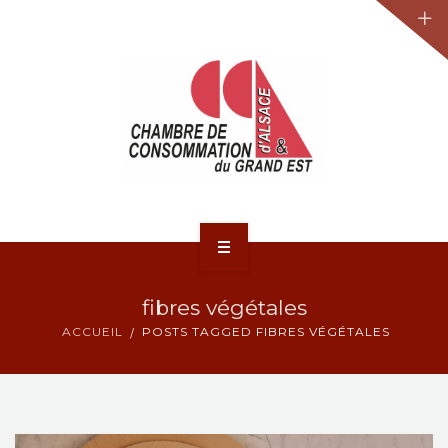
JURIDIQUE
LA CCA-GE
NOS ACTIONS
CONTACT
ACCUEIL
fibres végétales
ACTUALITÉS
ACCUEIL
POSTS TAGGED FIBRES VÉGÉTALES
JURIDIQUE
LA CCA-GE