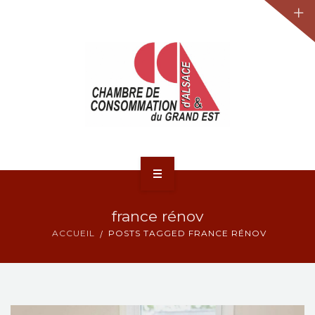
JURIDIQUE
LA CCA-GE
NOS ACTIONS
CONTACT
ACCUEIL
france rénov
ACTUALITÉS
ACCUEIL
POSTS TAGGED FRANCE RÉNOV
JURIDIQUE
LA CCA-GE