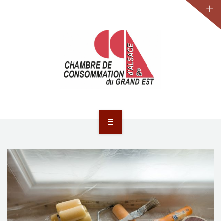
JURIDIQUE
LA CCA-GE
NOS ACTIONS
CONTACT
ACCUEIL
ACTUALITÉS
JURIDIQUE
LA CCA-GE