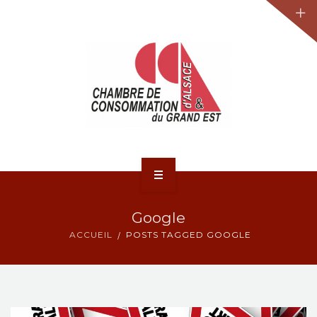
JURIDIQUE
LA CCA-GE
NOS ACTIONS
CONTACT
ACCUEIL
Google
ACTUALITÉS
ACCUEIL
POSTS TAGGED GOOGLE
JURIDIQUE
LA CCA-GE