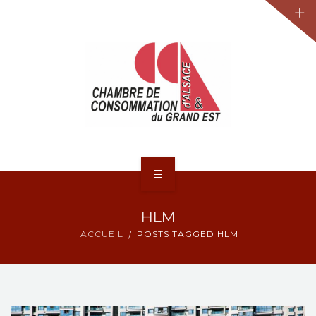
JURIDIQUE
LA CCA-GE
NOS ACTIONS
CONTACT
ACCUEIL
HLM
ACTUALITÉS
ACCUEIL
POSTS TAGGED HLM
JURIDIQUE
LA CCA-GE