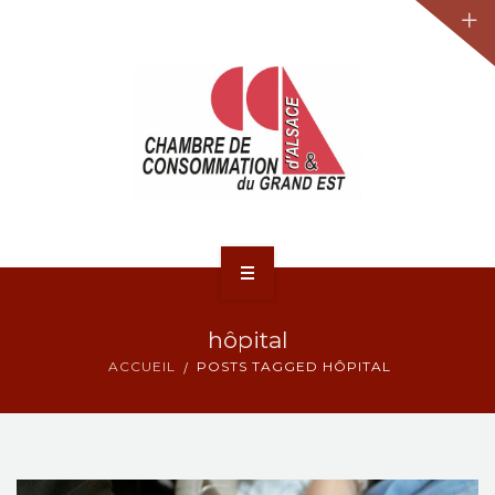
JURIDIQUE
LA CCA-GE
NOS ACTIONS
CONTACT
ACCUEIL
hôpital
ACTUALITÉS
ACCUEIL
POSTS TAGGED HÔPITAL
JURIDIQUE
LA CCA-GE