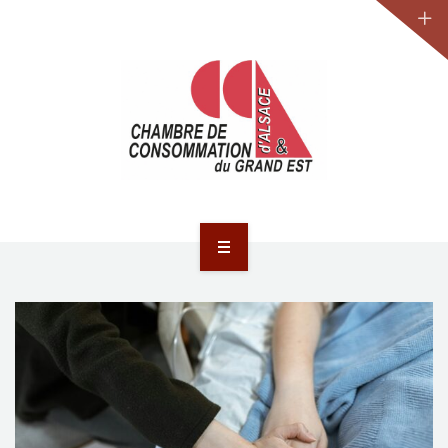
JURIDIQUE
LA CCA-GE
NOS ACTIONS
CONTACT
ACCUEIL
ACTUALITÉS
JURIDIQUE
LA CCA-GE