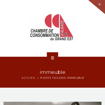
JURIDIQUE
LA CCA-GE
NOS ACTIONS
CONTACT
ACCUEIL
immeuble
ACTUALITÉS
ACCUEIL
POSTS TAGGED IMMEUBLE
JURIDIQUE
LA CCA-GE