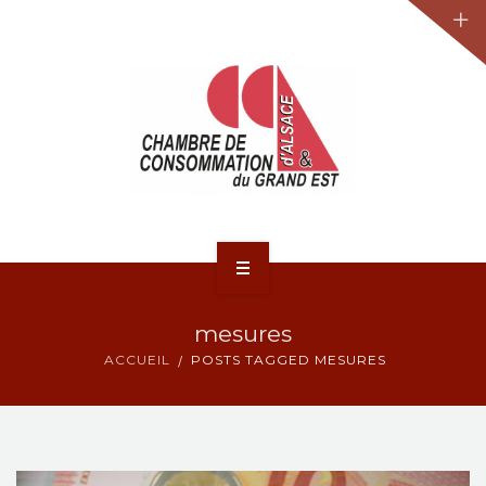
JURIDIQUE
LA CCA-GE
NOS ACTIONS
CONTACT
ACCUEIL
mesures
ACTUALITÉS
ACCUEIL
POSTS TAGGED MESURES
JURIDIQUE
LA CCA-GE