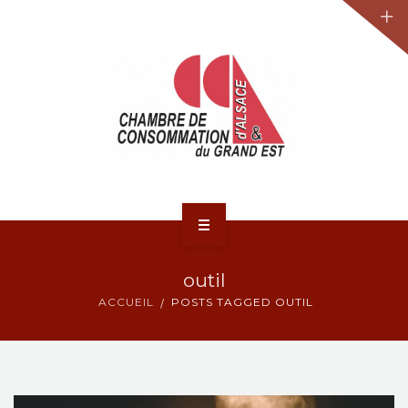
JURIDIQUE
LA CCA-GE
NOS ACTIONS
CONTACT
ACCUEIL
outil
ACTUALITÉS
ACCUEIL
POSTS TAGGED OUTIL
JURIDIQUE
LA CCA-GE