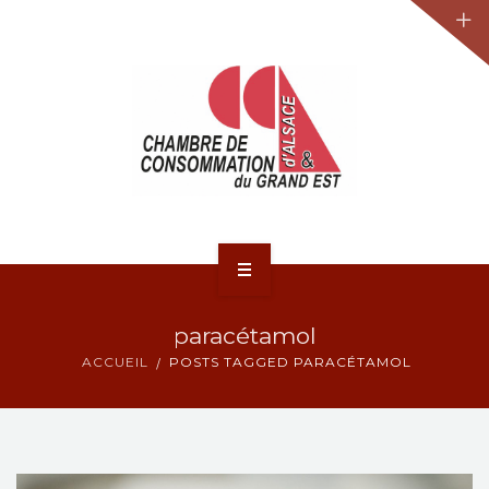
JURIDIQUE
LA CCA-GE
NOS ACTIONS
CONTACT
ACCUEIL
paracétamol
ACTUALITÉS
ACCUEIL
POSTS TAGGED PARACÉTAMOL
JURIDIQUE
LA CCA-GE