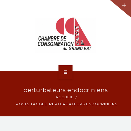
JURIDIQUE
LA CCA-GE
NOS ACTIONS
CONTACT
ACCUEIL
perturbateurs endocriniens
ACTUALITÉS
ACCUEIL
POSTS TAGGED PERTURBATEURS ENDOCRINIENS
JURIDIQUE
LA CCA-GE