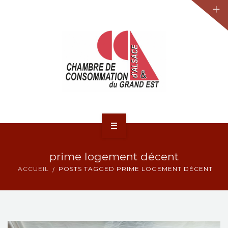
JURIDIQUE
LA CCA-GE
NOS ACTIONS
CONTACT
ACCUEIL
prime logement décent
ACTUALITÉS
ACCUEIL
POSTS TAGGED PRIME LOGEMENT DÉCENT
JURIDIQUE
LA CCA-GE