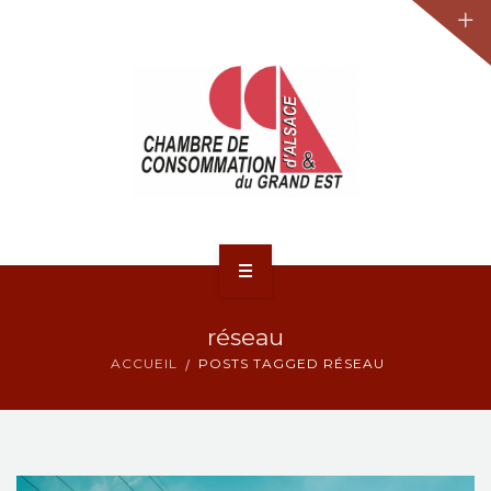
JURIDIQUE
LA CCA-GE
NOS ACTIONS
CONTACT
ACCUEIL
réseau
ACTUALITÉS
ACCUEIL
POSTS TAGGED RÉSEAU
JURIDIQUE
LA CCA-GE