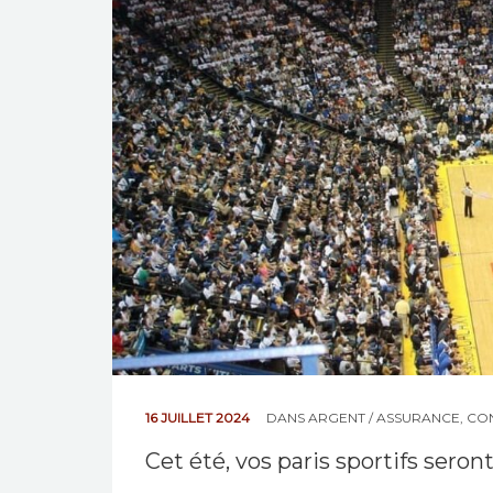
16 JUILLET 2024
DANS
ARGENT / ASSURANCE
,
CO
Cet été, vos paris sportifs seron