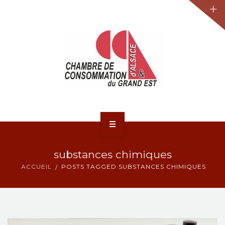
JURIDIQUE
LA CCA-GE
NOS ACTIONS
CONTACT
ACCUEIL
substances chimiques
ACTUALITÉS
ACCUEIL
POSTS TAGGED SUBSTANCES CHIMIQUES
JURIDIQUE
LA CCA-GE