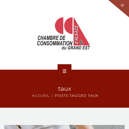
JURIDIQUE
LA CCA-GE
NOS ACTIONS
CONTACT
ACCUEIL
taux
ACTUALITÉS
ACCUEIL
POSTS TAGGED TAUX
JURIDIQUE
LA CCA-GE