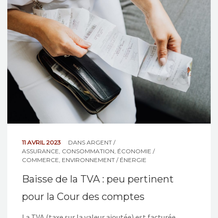
NOS ACTIONS
CONTACT
11 AVRIL 2023
DANS
ARGENT /
ASSURANCE
,
CONSOMMATION
,
ÉCONOMIE /
COMMERCE
,
ENVIRONNEMENT / ÉNERGIE
Baisse de la TVA : peu pertinent
pour la Cour des comptes
La TVA (taxe sur la valeur ajoutée) est facturée