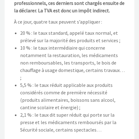
professionnels, ces derniers sont chargés ensuite de
la déclarer.
La TVA est
donc
un impôt indirect.
À
ce jour,
quatre taux peuvent s’appliquer
:
20
%
: l
e taux standard
,
appelé taux normal
,
et
prélevé sur la majorité des produits et services ;
10
%
: l
e taux intermédiaire
qui
concerne
notamment la restauration,
les médicaments
non remboursables
, les
transports
, le bois de
chauffage à usage domestique
, certains travaux
…
;
5,5
%
: l
e taux réduit
applicable
aux produits
considérés comme de première nécessité
(produits alimentaires,
boissons sans alcool,
cantine scolaire et énergie) ;
2,1
%
: le
taux
dit
super réduit
qui porte
sur la
presse et les médicaments
remboursés par la
Sécurité sociale,
certains spectacles…