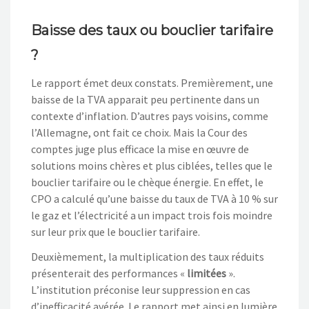
Baisse des taux ou bouclier tarifaire
?
Le rapport émet deux constats
. P
remièrement, une
baisse de la TVA apparait peu pertinente dans un
contexte d’inflation. D’autres pays
voisins, comme
l’Allemagne, ont fait ce choix. Mais la Cour des
co
mptes juge plus efficace la mise en œuvre de
solutions moins chères et plus ciblées, telles que le
bouclier
tarifaire ou le chèque énergie
. En effet,
le
CPO
a calculé qu’une baisse du taux de TVA à 10 % sur
le
gaz et l’électricité a un impact trois fois moindre
sur leur prix que le bouclier tarifaire.
Deuxièmement, la multiplication d
es taux réduits
présenterait des
performances «
limitées
»
.
L
’institution
pr
éconise
leur suppression
en cas
d’inefficacité avérée.
Le rapport met ainsi en
lumière