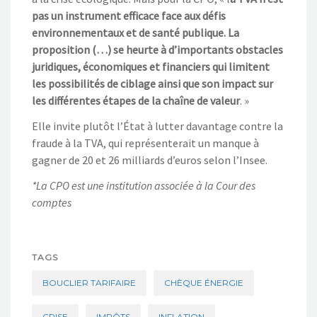
pas un instrument efficace face aux défis
environnementaux et de santé publique
. La
proposit
ion
(…)
se heurte à d’importants obstacles
juridiques, économiques et financiers qui limitent
les possibilités de ciblage ainsi que s
on impact sur
les différentes étapes de la chaîne de valeur
.
»
Elle invite plutôt l’État à lutter davantage contre la
fraude à la TVA, qui représenterait
un manque à
gagner de
20 et 26 milliards d’euros
selon l’
Insee
.
*La
CPO
est une
institution associ
ée à la Cour des
comptes
TAGS
BOUCLIER TARIFAIRE
CHÈQUE ÉNERGIE
CRISE
IMPÔTS
INFLATION