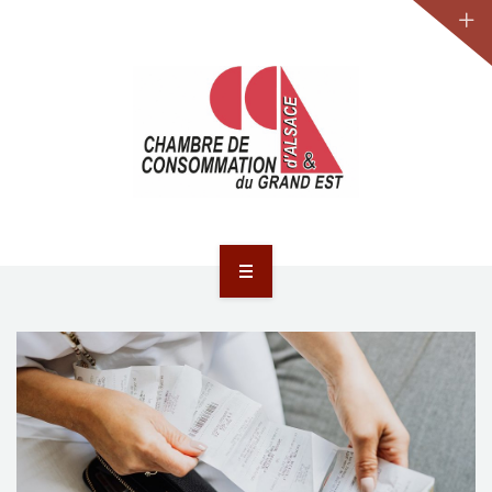
JURIDIQUE
LA CCA-GE
NOS ACTIONS
CONTACT
ACCUEIL
ACTUALITÉS
JURIDIQUE
LA CCA-GE