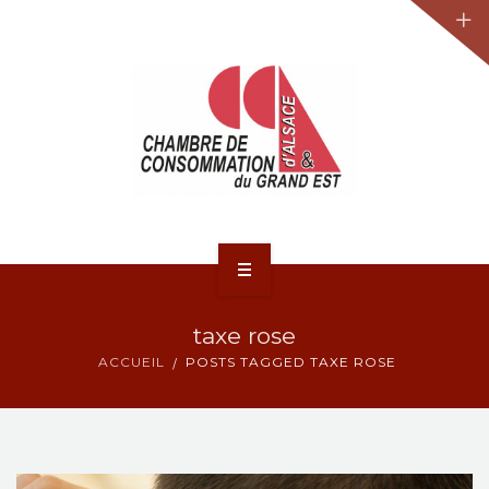
JURIDIQUE
LA CCA-GE
NOS ACTIONS
CONTACT
ACCUEIL
taxe rose
ACTUALITÉS
ACCUEIL
POSTS TAGGED TAXE ROSE
JURIDIQUE
LA CCA-GE