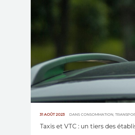
31 AOÛT 2023
DANS
CONSOMMATION
,
TRANSPO
Taxis et VTC : un tiers des éta