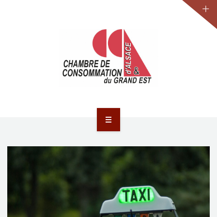
JURIDIQUE
LA CCA-GE
NOS ACTIONS
CONTACT
ACCUEIL
ACTUALITÉS
JURIDIQUE
LA CCA-GE